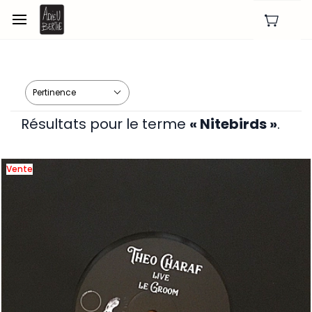
Skip to
main
content
Résultats pour le terme
« Nitebirds »
.
Vente