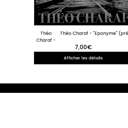
Théo
Théo Charaf - "Eponyme" (pr
Charaf -
commande)
7,00€
Afficher les détails
Écouter
!
LIVE