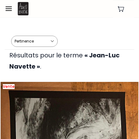
Skip to
main
content
Résultats pour le terme
« Jean-Luc
Navette »
.
Vente